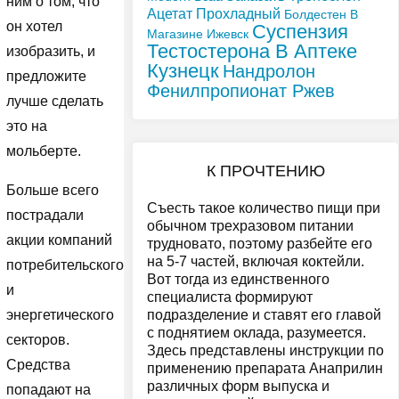
ним о том, что
Ацетат Прохладный
Болдестен В
он хотел
Суспензия
Магазине Ижевск
Тестостерона В Аптеке
изобразить, и
Кузнецк
Нандролон
предложите
Фенилпропионат Ржев
лучше сделать
это на
мольберте.
К ПРОЧТЕНИЮ
Больше всего
Съесть такое количество пищи при
пострадали
обычном трехразовом питании
акции компаний
трудновато, поэтому разбейте его
на 5-7 частей, включая коктейли.
потребительского
Вот тогда из единственного
и
специалиста формируют
подразделение и ставят его главой
энергетического
с поднятием оклада, разумеется.
секторов.
Здесь представлены инструкции по
Средства
применению препарата Анаприлин
различных форм выпуска и
попадают на