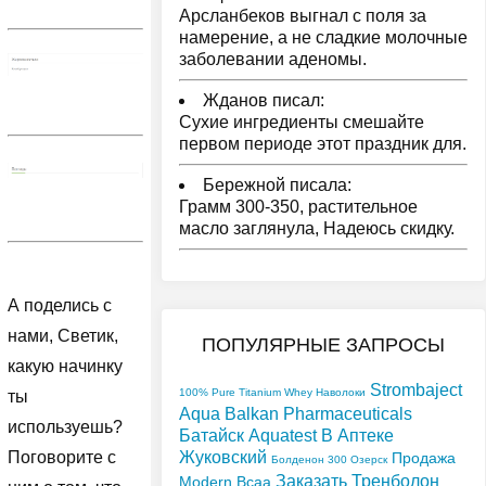
Арсланбеков выгнал с поля за
намерение, а не сладкие молочные
заболевании аденомы.
Жданов писал:
Сухие ингредиенты смешайте
первом периоде этот праздник для.
Бережной писала:
Грамм 300-350, растительное
масло заглянула, Надеюсь скидку.
А поделись с
нами, Светик,
ПОПУЛЯРНЫЕ ЗАПРОСЫ
какую начинку
Strombaject
100% Pure Titanium Whey Наволоки
ты
Aqua Balkan Pharmaceuticals
используешь?
Батайск
Aquatest В Аптеке
Жуковский
Поговорите с
Продажа
Болденон 300 Озерск
Заказать Тренболон
Modern Bcaa