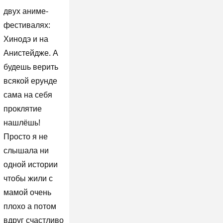
двух аниме-
фестивалях:
Хинодэ и на
Анистейдже. А
будешь верить
всякой ерунде
сама на себя
проклятие
нашлёшь!
Просто я не
слышала ни
одной истории
чтобы жили с
мамой очень
плохо а потом
вдруг счастливо