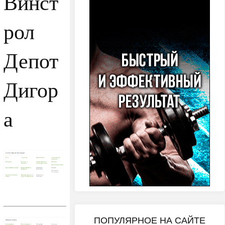
Винст
рол
Депот
Дигор
а
ПОПУЛЯРНОЕ НА САЙТЕ