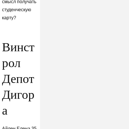
смысл получать
студенческую
карту?
Винст
рол
Депот
Дигор
а
Айлен Елена 35