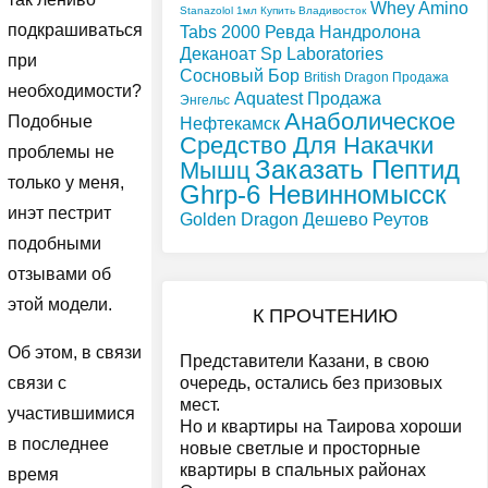
Whey Amino
Stanazolol 1мл Купить Владивосток
подкрашиваться
Tabs 2000 Ревда
Нандролона
Деканоат Sp Laboratories
при
Сосновый Бор
British Dragon Продажа
необходимости?
Aquatest Продажа
Энгельс
Анаболическое
Подобные
Нефтекамск
Средство Для Накачки
проблемы не
Заказать Пептид
Мышц
только у меня,
Ghrp-6 Невинномысск
инэт пестрит
Golden Dragon Дешево Реутов
подобными
отзывами об
этой модели.
К ПРОЧТЕНИЮ
Об этом, в связи
Представители Казани, в свою
очередь, остались без призовых
связи с
мест.
участившимися
Но и квартиры на Таирова хороши
в последнее
новые светлые и просторные
квартиры в спальных районах
время