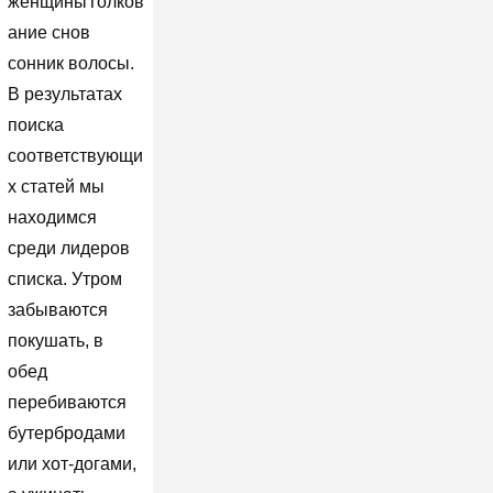
женщиныТолков
ание снов
сонник волосы.
В результатах
поиска
соответствующи
х статей мы
находимся
среди лидеров
списка. Утром
забываются
покушать, в
обед
перебиваются
бутербродами
или хот-догами,