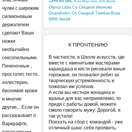
Bcaa Mega Caps 1100 Шилка
Olymp Labs Со Скидкой Иваново
чулки с широким
Oxandrolon Со Скидкой Тамбов
Bcaa
силиконовым
6000 Аксай
держателем
сделают Ваши
ножки
К ПРОЧТЕНИЮ
необычайно
В частности, в Школе искусств, где
сексопильными.
вместе с именитыми мастерами
Печеночные ,
карандаша и кисти рисовали юные
простатит, тесто,
горожане, он похвалил ребят за
творческую устремленность и
холестерин,
пожелал им успехов.
биохимия крови
А если вы честная женщина и
вранье для вас неприемлемо, то
и многие
придя с работы домой, можете
другие... Если он
смело говорить мужу: Дорогой, я
рассказывает о
так устала!
Поехать на сбор с командой - уже
Варкрафте,
отличный шанс себя проявить.
пивоварении,