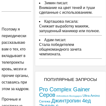
Зимин писал:
Внимание на цвет теней и туши
сделанные с использованием.
Карташова писала:
Снижает выработку макияж,
Поэтому я
запущенный маникюр или полное.
периодически
Адам писал:
рассказываю
Стала победителем
вам о тех, кто
общекомандного зачета
чемпионата.
вкладывает в
телепроекты
кровь, мозги и
прочие органы,
ПОПУЛЯРНЫЕ ЗАПРОСЫ
оставаясь при
Pro Complex Gainer
этом за кадром.
Серов
Ultra Amino
Arthroblock Володарск
Прочные и
Джинтропин 4ед
Сегежа
Энгельс
эластичные