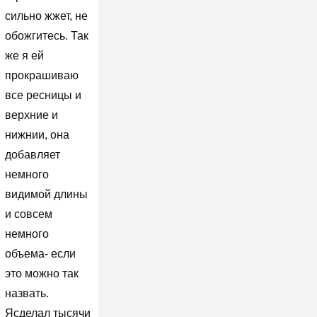
сильно жжет, не
обожгитесь. Так
же я ей
прокрашиваю
все ресницы и
верхние и
нижнии, она
добавляет
немного
видимой длины
и совсем
немного
объема- если
это можно так
назвать.
Ясделал тысячи