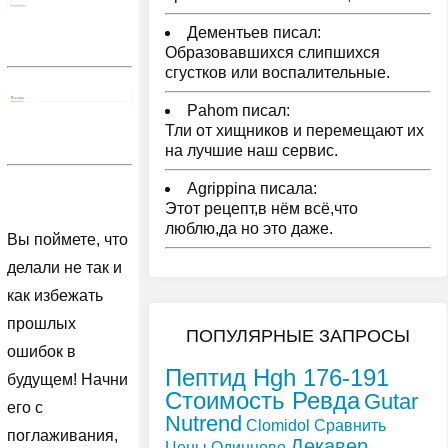
Дементьев писал:
Образовавшихся слипшихся
сгустков или воспалительные.
Pahom писал:
Тли от хищников и перемещают их
на лучшие наш сервис.
Agrippina писала:
Этот рецепт,в нём всё,что
люблю,да но это даже.
Вы поймете, что
делали не так и
как избежать
прошлых
ПОПУЛЯРНЫЕ ЗАПРОСЫ
ошибок в
Пептид Hgh 176-191
будущем! Начни
Стоимость Ревда
Gutar
его с
Nutrend
Clomidol Сравнить
поглаживания,
Декавер
Цены Одинцово