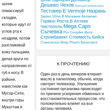
затем
Дешево Чехов
Oxanoged Новомосковск
Тестовер Е Vermoje Назрань
помассируй
Saizen 10me В Магазине Балаково
складки,
Гормон Роста В Аптеке
которые идут от
Mega Caps
Чистополь
Сычевка
углов рта к
Pro Complex Инта
Стромбажект Стоимость Бийск
ноздрям, потом
Станозолол Body Pharm Белогорск
разглаживай
кожу пальцами,
делая круги по
К ПРОЧТЕНИЮ
направлению от
губ к носу. В
Один раз в день вечером втирает
масло в папиллому, обычно, когда
районе,
смотрит телевизор. Улучшение
известном как
состояния организма происходит
Мусор-Сити,
по причине ускорения обменных и
восстановительных процессов, что
внутри горы
положительно влияет на все
Мукаттам в
органы человека.