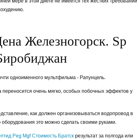
йней мере в этой диете не имеется тех жестких требований
похудению.
ена Железногорск. Sp
Биробиджан
очти одноименного мультфильма - Рапунцель.
 переносится очень мягко, особых побочных эффектов у
едставление, как должен организовываться водопровод в
о оборудования это можно сделать своими руками.
птид Peg Mgf Стоимость Братск
результат за полгода или