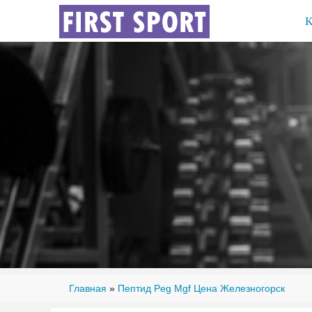
Главная
»
Пептид Peg Mgf Цена Железногорск