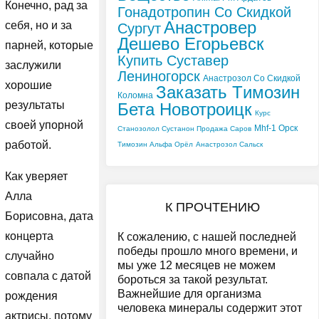
Конечно, рад за
Гонадотропин Со Скидкой
Анастровер
себя, но и за
Сургут
Дешево Егорьевск
парней, которые
Купить Суставер
заслужили
Лениногорск
Анастрозол Со Скидкой
хорошие
Заказать Tимозин
Коломна
результаты
Бета Новотроицк
Курс
своей упорной
Mhf-1 Орск
Станозолол Сустанон Продажа Саров
работой.
Tимозин Альфа Орёл
Анастрозол Сальск
Как уверяет
Алла
К ПРОЧТЕНИЮ
Борисовна, дата
концерта
К сожалению, с нашей последней
победы прошло много времени, и
случайно
мы уже 12 месяцев не можем
совпала с датой
бороться за такой результат.
Важнейшие для организма
рождения
человека минералы содержит этот
актрисы, потому