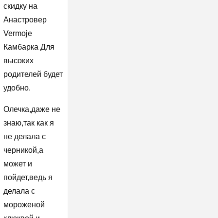
скидку на
Анастровер
Vermoje
Камбарка Для
высоких
родителей будет
удобно.
Олечка,даже не
знаю,так как я
не делала с
черникой,а
может и
пойдет,ведь я
делала с
мороженой