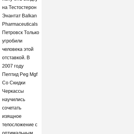
на Тестостерон
Энантат Balkan
Pharmaceuticals
Петровск Только
угробили
человека этой
отставкой. В
2007 году
Пептид Peg Mgf
Со Скидки
Черкассы
научились
сочетать
изящное
телосложение с
оптимальным