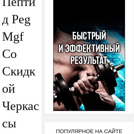
Пепти
д Peg
Mgf
Со
Скидк
ой
Черкас
сы
ПОПУЛЯРНОЕ НА САЙТЕ