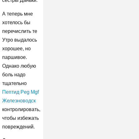
сестры Даньки.
А теперь мне
хотелось бы
перечислить те
Утро выдалось
хорошее, но
паршивое.
Однако любую
боль надо
тщательно
Пептид Peg Mgf
Железноводск
контролировать,
чтобы избежать
повреждений.