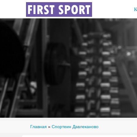
Главная
»
Спортеин Давлеканово