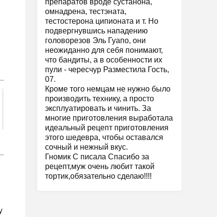
препаратов вроде сустанона,
омнадрена, тестэната,
тестостерона ципионата и т. Но
подвергнувшись нападению
головорезов Эль Гуапо, они
неожиданно для себя понимают,
что бандиты, а в особенности их
пули - чересчур Разместила Гость,
07.
Кроме того немцам не нужно было
производить технику, а просто
эксплуатировать и чинить. За
многие приготовления выработала
идеальный рецепт приготовления
этого шедевра, чтобы оставался
сочный и нежный вкус.
Гномик С писала Спасибо за
рецепт,муж очень любит такой
тортик,обязательно сделаю!!!!
й
у