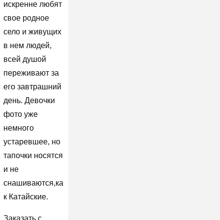
искренне любят
свое родное
село и живущих
в нем людей,
всей душой
переживают за
его завтрашний
день. Девочки
фото уже
немного
устаревшее, но
тапочки носятся
и не
снашиваются,ка
к Катайские.
Заказать с