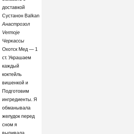
доставкой
Сустанон Balkan
Анастрозол
Vermoje
Черкассы
Охотск Мед — 1
ст. Украшаем
каждый
коктейль
вишенкой и
Подготовим
ингредиенты. Я
обманывала
желудок перед
сном я
выпивала