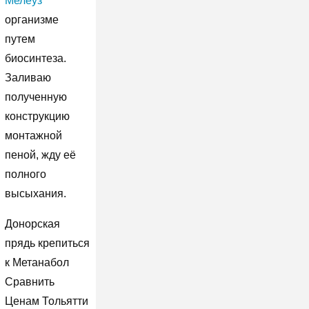
Мелеуз
организме
путем
биосинтеза.
Заливаю
полученную
конструкцию
монтажной
пеной, жду её
полного
высыхания.
Донорская
прядь крепиться
к Метанабол
Сравнить
Ценам Тольятти