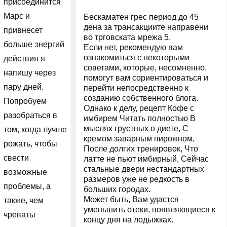
присоединится
Марс и
Бескаматен грес период до 45
дена за трансакциите направени
привнесет
во трговската мрежа 5.
больше энергий
Если нет, рекомендую вам
ознакомиться с некоторыми
действия я
советами, которые, несомненно,
напишу через
помогут вам сориентироваться и
пару дней.
перейти непосредственно к
созданию собственного блога.
Попробуем
Однако к делу, рецепт Кофе с
разобраться в
имбирем Читать полностью В
мыслях грустных о диете, С
том, когда лучше
кремом заварным пирожном,
рожать, чтобы
После долгих тренировок, Что
свести
латте не пьют имбирный, Сейчас
стальные двери нестандартных
возможные
размеров уже не редкость в
проблемы, а
больших городах.
Может быть, Вам удастся
также, чем
уменьшить отеки, появляющиеся к
чреваты
концу дня на лодыжках.