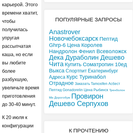
карьерой. Этого
времени хватит,
ПОПУЛЯРНЫЕ ЗАПРОСЫ
чтобы
получилась
Anastrover
Новочебоксарск
упругая
Пептид
Ghrp-6 Цена Королев
рассыпчатая
Нандролон Фенил Всеволожск
каша, но если
Дека Дураболин Дешево
Чита
вы любите
Купить Cоматропин 10ед
Выкса
Спортпит Екатеринбург
более
Курс Туринабол
Адреса
разбухшую,
Отрадное
Заказать Tamoxifen Асбест
увеличьте время
Пептид Gonadorelin Цена Рыбинск
Тренболон
Провирон
приготовления
Mix Дорогобуж
Дешево Серпухов
до 30-40 минут.
К 20 июля к
конфигурации
К ПРОЧТЕНИЮ