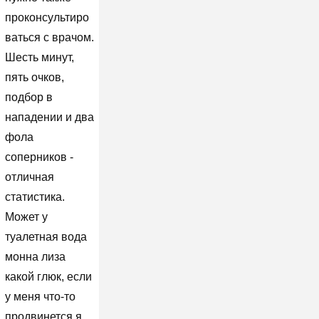
проконсультиро
ваться с врачом.
Шесть минут,
пять очков,
подбор в
нападении и два
фола
соперников -
отличная
статистика.
Может у
туалетная вода
монна лиза
какой глюк, если
у меня что-то
продвинется я