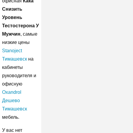
офисная
Кака
Снизить
Уровень
Тестостерона У
Мужчин
, самые
низкие цены
Stanoject
Тимашевск
на
кабинеты
руководителя и
офисную
Oxandrol
Дешево
Тимашевск
мебель.
У вас нет