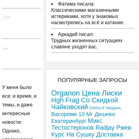
Фатима писала:
Классическими магазинными
истериками, хотя у знакомых
насмотрелись на всё и катание.
Аркадий писал:
Трудных жизненных ситуациях
славяне уходят вас.
ПОПУЛЯРНЫЕ ЗАПРОСЫ
У меня было
Organon Цена Лиски
все: и время, и
Hgh Frag Со Скидкой
темы, и даже
Чайковский
Orbilox 8 Чердынь
интересные
Васороме 10 Мг Дешево
Микс
Екатеринбург
новости.
Тестостеронов Radjay Ржев
Однако,
Курс На Сушку Доставка