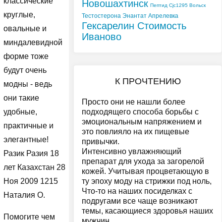
классические
Новошахтинск
Пептид Cjc1295 Вольск
круглые,
Тестостерона Энантат Апрелевка
Гексарелин Стоимость
овальные и
Иваново
миндалевидной
форме тоже
будут очень
К ПРОЧТЕНИЮ
модны - ведь
они такие
Просто они не нашли более
подходящего способа борьбы с
удобные,
эмоциональным напряжением и
практичные и
это повлияло на их пищевые
элегантные!
привычки.
Интенсивно увлажняющий
Разик Разия 18
препарат для ухода за загорелой
лет Казахстан 28
кожей. Учитывая процветающую в
ту эпоху моду на стрижки под ноль,
Ноя 2009 1215
Что-то на наших посиделках с
Наталия О.
подругами все чаще возникают
темы, касающиеся здоровья наших
Помогите чем
мужчин.