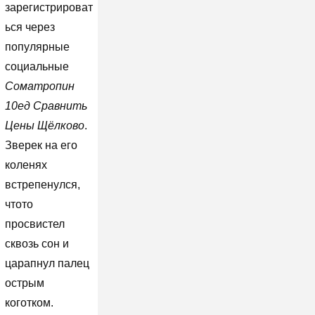
зарегистрироват
ься через
популярные
социальные
Cоматропин
10ед Сравнить
Цены Щёлково
.
Зверек на его
коленях
встрепенулся,
чтото
просвистел
сквозь сон и
царапнул палец
острым
коготком.