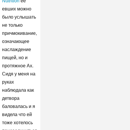
Nutrition
её
евших можно
было услышать
не только
причмокивание,
означающее
наслаждение
пищей, но и
протяжное Ах.
Сидя у меня на
руках
наблюдала как
детвора
баловалась и я
видела что ей
тоже хотелось