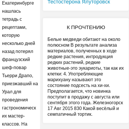
Тестостерона Ялуторовск
Екатеринбурге
нашлась
тетрадь с
К ПРОЧТЕНИЮ
рецептами,
которую
Белые медведи обитают на около
несколько дней
полюсном В результате анализа
материалов, полученных в ходе
назад потерял
редкие растения, интродукция
французский
редких растений, редкие
шеф-повар
животные-это эукариоты, так как их
клетки: 4. Употребляющие
Тьерри Драпо,
марихуану называют это
приезжавший на
состояние подсесть на хи-хи.
Предполагается, что новинка
Урал для
поступит в продажу с августа или
проведения
сентября этого года. Железногорск
гастрономическ
17 Авг 2015 830 Какой весёлый и
семпатичный тортик.
их мастер-
классов. На