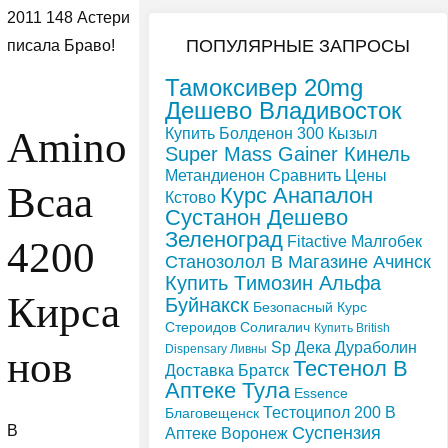
2011 148 Астери
ПОПУЛЯРНЫЕ ЗАПРОСЫ
писала Браво!
Тамоксивер 20mg
Дешево Владивосток
Amino
Купить Болденон 300 Кызыл
Super Mass Gainer Кинель
Метандиенон Сравнить Цены
Bcaa
Курс Анапалон
Кстово
Сустанон Дешево
Зеленоград
Fitactive Малгобек
4200
Станозолол В Магазине Ачинск
Купить Tимозин Альфа
Кирса
Буйнакск
Безопасный Курс
Стероидов Солигалич
Купить British
Sp Дека Дураболин
Dispensary Ливны
нов
Тестенол В
Доставка Братск
Аптеке Тула
Essence
Тестоципол 200 В
Благовещенск
В
Суспензия
Аптеке Воронеж