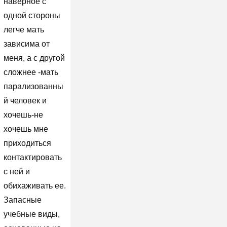
наверное с
одной стороны
легче мать
зависима от
меня, а с другой
сложнее -мать
парализованны
й человек и
хочешь-не
хочешь мне
приходиться
контактировать
с ней и
обихаживать ее.
Запасные
учебные виды,