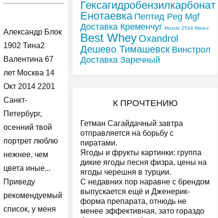
Гексагидробензилкарбонат
Енотаевка
Пептид Peg Mgf
Доставка Кременчуг
Muscle 2544 Миасс
Александр Блок
Best Whey
Oxandrol
1902 Тина2
Дешево Тимашевск
Винстрол
Доставка Заречный
Валентина 67
лет Москва 14
Окт 2014 2201
Санкт-
К ПРОЧТЕНИЮ
Петербург,
Гетман Сагайдачный завтра
осенний твой
отправляется на борьбу с
портрет люблю
пиратами.
Ягоды и фрукты картинки: группа
нежнее, чем
дикие ягоды песня физра, цены на
цвета иные...
ягоды черешня в турции.
С недавних пор наравне с брендом
Приведу
выпускается ещё и Дженерик-
рекомендуемый
форма препарата, отнюдь не
список, у меня
менее эффективная, зато гораздо