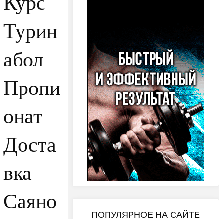
Курс
Турин
абол
Пропи
онат
Доста
вка
Саяно
ПОПУЛЯРНОЕ НА САЙТЕ