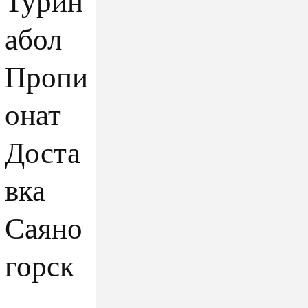
Турин
абол
Пропи
онат
Доста
вка
Саяно
горск