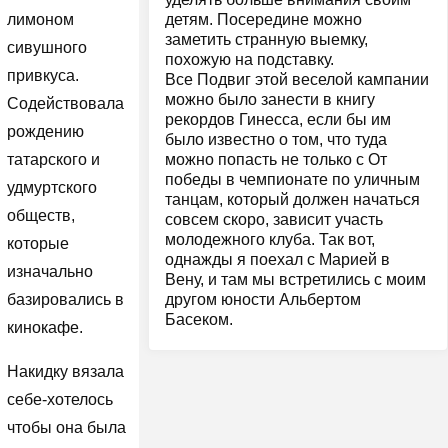
детям. Посередине можно
лимоном
заметить странную выемку,
сивушного
похожую на подставку.
привкуса.
Все Подвиг этой веселой кампании
можно было занести в книгу
Содействовала
рекордов Гинесса, если бы им
рождению
было известно о том, что туда
можно попасть не только с От
татарского и
победы в чемпионате по уличным
удмуртского
танцам, который должен начаться
обществ,
совсем скоро, зависит участь
молодежного клуба. Так вот,
которые
однажды я поехал с Марией в
изначально
Вену, и там мы встретились с моим
другом юности Альбертом
базировались в
Басеком.
кинокафе.
Накидку вязала
себе-хотелось
чтобы она была