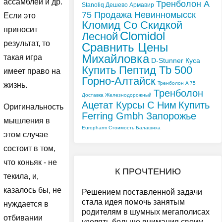
ассамблеи и др.
Тренболон A
Stanoliq Дешево Армавир
75 Продажа Невинномысск
Если это
Кломид Со Скидкой
приносит
Clomidol
Лесной
результат, то
Сравнить Цены
Михайловка
такая игра
D-Stunner Куса
Купить Пептид Tb 500
имеет право на
Горно-Алтайск
Тренболон A 75
жизнь.
Тренболон
Доставка Железнодорожный
Ацетат Курсы С Ним
Купить
Оригинальность
Ferring Gmbh Запорожье
мышления в
Europharm Стоимость Балашиха
этом случае
состоит в том,
что коньяк - не
К ПРОЧТЕНИЮ
текила, и,
казалось бы, не
Решением поставленной задачи
стала идея помочь занятым
нуждается в
родителям в шумных мегаполисах
отбивании
уделять больше внимания своим