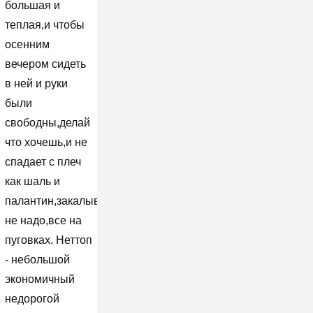
большая и
теплая,и чтобы
осенним
вечером сидеть
в ней и руки
были
свободны,делай
что хочешь,и не
спадает с плеч
как шаль и
палантин,закалывать
не надо,все на
пуговках. Неттоп
- небольшой
экономичный
недорогой