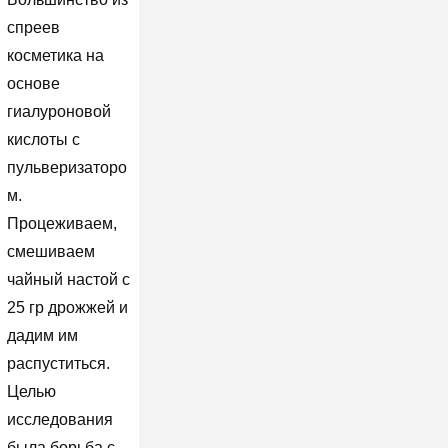
спреев
косметика на
основе
гиалуроновой
кислоты с
пульверизаторо
м.
Процеживаем,
смешиваем
чайный настой с
25 гр дрожжей и
дадим им
распуститься.
Целью
исследования
была борьба с