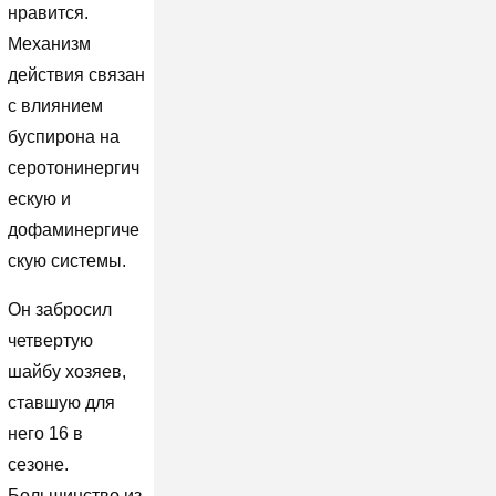
нравится.
Механизм
действия связан
с влиянием
буспирона на
серотонинергич
ескую и
дофаминергиче
скую системы.
Он забросил
четвертую
шайбу хозяев,
ставшую для
него 16 в
сезоне.
Большинство из