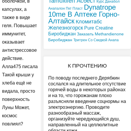
Tamoxifen Асбест
оболочкой, в
Курс Данабол
Dynatrope
Анапалон Пкт Пласт
капсулах, а
10me В Аптеке Горно-
также в виде
Алтайск
Кломитабс
геля. Повышает
Железногорск
Pure Creatine
Биробиджан
иммунитет,
Заказать Methandienone
Биробиджан
Тритрен Со Скидкой Анапа
оказывает
антистрессовое
действие.
К ПРОЧТЕНИЮ
Алла475 писала
Такой крыши у
По поводу последнего Дерябкин
хлеба ещё не
сослался на длительное отсутствие
горячей воды в некоторых районах
видала, просто
и на то, что горожанам плохо
поверхность
разъясняли введение соцнормы на
электроэнергию. Проводите
Луны Может,
разнообразный массаж,
космос
организуйте чередующийся душ,
повлиял?
направленный на целлюлитные
области кожи.