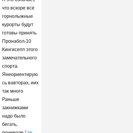
что вскоре все
горнолыжные
курорты будут
готовы принять
Пронабол-10
Кингисепп этого
замечательного
спорта.
Янеориентирую
сь вавторах, иих
так много
Раньше
закнижками
надо было
бегать,
поневоле
Где