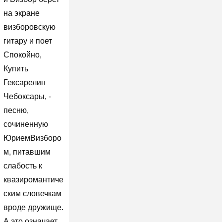
на экране
визборовскую
гитару и поет
Спокойно,
Купить
Гексарелин
Чебоксары, -
песню,
сочиненную
ЮриемВизборо
м, питавшим
слабость к
квазиромантиче
ским словечкам
вроде дружище.
А это означает,