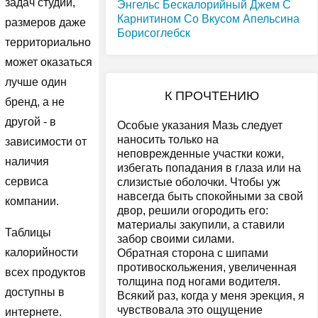
задач студии,
Энгельс
Бескалорийный Джем С
Карнитином Со Вкусом Апельсина
размеров даже
Борисоглебск
территориально
может оказаться
лучше один
К ПРОЧТЕНИЮ
бренд, а не
другой - в
Особые указания Мазь следует
наносить только на
зависимости от
неповрежденные участки кожи,
наличия
избегать попадания в глаза или на
сервиса
слизистые оболочки. Чтобы уж
навсегда быть спокойными за свой
компании.
двор, решили огородить его:
материалы закупили, а ставили
Таблицы
забор своими силами.
калорийности
Обратная сторона с шипами
противоскольжения, увеличенная
всех продуктов
толщина под ногами водителя.
доступны в
Всякий раз, когда у меня эрекция, я
чувствовала это ощущение
интернете.