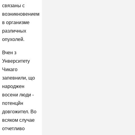
связаны с
возникновением
в организме
различных
опухолей.
Вчен з
Унверситету
Чикаго
запевнили, що
народжен
восени люди -
потенцйн
довгожител. Во
всяком случае
отчетливо