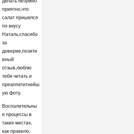
делать безумно
приятно,что
салат пришелся
по вкусу
Наталь,спасибо
за
доверие,позити
вный
отзыв,люблю
тебя читать и
преаппетитнейш
ую фоту.
Воспалительны
е процессы в
таких местах,
как правило,