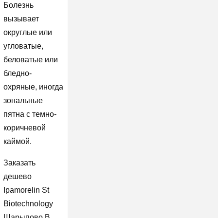
Болезнь
вызывает
округлые или
угловатые,
беловатые или
бледно-
охряные, иногда
зональные
пятна с темно-
коричневой
каймой.
Заказать
дешево
Ipamorelin St
Biotechnology
Шарыпово В