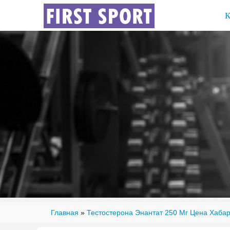
Главная
»
Тестостерона Энантат 250 Мг Цена Хабар