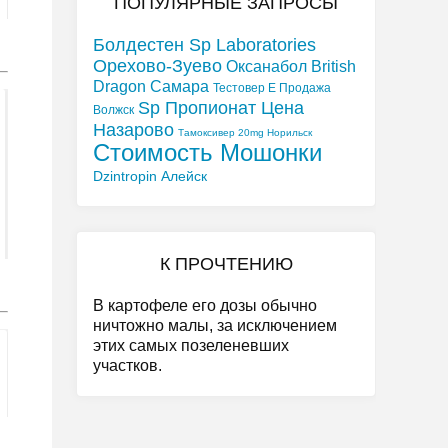
ПОПУЛЯРНЫЕ ЗАПРОСЫ
Болдестен Sp Laboratories
Орехово-Зуево
Оксанабол British
Dragon Самара
Тестовер Е Продажа
Sp Пропионат Цена
Волжск
Назарово
Тамоксивер 20mg Норильск
Стоимость Мошонки
Dzintropin Алейск
К ПРОЧТЕНИЮ
В картофеле его дозы обычно
ничтожно малы, за исключением
этих самых позеленевших
участков.