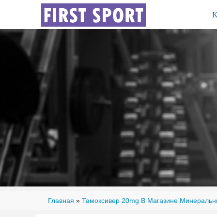
Главная
»
Тамоксивер 20mg В Магазине Минераль