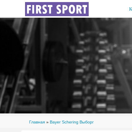
Главная
»
Bayer Schering Выборг