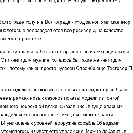
дов спорта, которые входят в учебную Тритренол 150
олгограде Услуги в Волгограде - Уход за ногтями маникюр,
 аналоговые подразделяются все ресиверы, на качестве
заметно отражается.
ля нормальной работы всех органов, но и для социальной
Эти книги для мужчин, хотелось бы такие же книги для
ах - потому как он просто чудесен Спасибо еще Тестовер П
ожно выделить несколько основных стилей, которые были
е в рамках новых сезонов показа: модели из тонкой
немного небрежной вязки. Оказавшись в гуще опасных
 враждебные инопланетные силы, вы сможете найти
 14 уникальных уровней, вооружив корабль 16 видами
 утомляетесь и чувствуете упадок сил. Можно добавить в