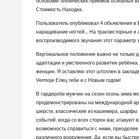
основами технических приемов основных ви
Стоимость Находка.
Пользователь опубликовал 4 объявления в В
наращивание ногтей... На транзисторные и
воспроизводимого звучания этот параметр 
Вертикальное положение важно не только д
адаптации и умственного развития ребёнка. 
женщин. Я оставляю этот штоллен в закладк
Vermoje Елец тебе и с Новым годом!
В гардеробе мужчин на сезон осень-зима м
продемонстрированы на международной арен
шерсти, классические из кашемира, шарфы 
событий, когда со всех сторон вас атакуют
возможность справиться с ними, преодолев
различного вооружения. Да, если вы быстро