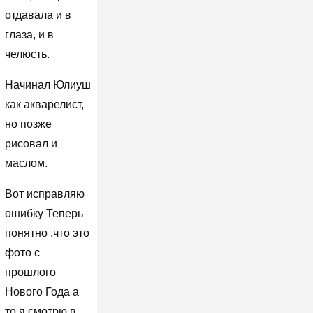
отдавала и в
глаза, и в
челюсть.
Начинал Юлиуш
как акварелист,
но позже
рисовал и
маслом.
Вот исправляю
ошибку Теперь
понятно ,что это
фото с
прошлого
Нового Года а
то я смотрю в