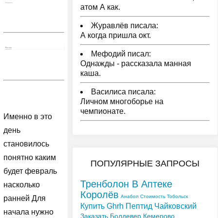
атом А как.
Журавлёв писала:
А когда пришла окт.
Мефодий писал:
Однажды - рассказала манная
каша.
Василиса писала:
Личном многоборье на
чемпионате.
Именно в это
день
становилось
понятно каким
ПОПУЛЯРНЫЕ ЗАПРОСЫ
будет февраль
Тренболон В Аптеке
насколько
Королёв
Анабол Стоимость Тобольск
ранней Для
Купить Ghrh Пептид Чайковский
начала нужно
Заказать Болдевер Кемерово