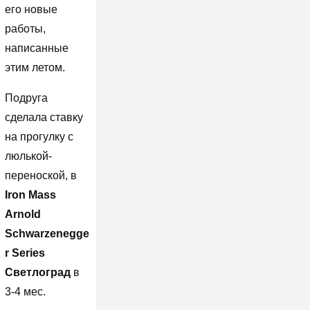
его новые
работы,
написанные
этим летом.
Подруга
сделала ставку
на прогулку с
люлькой-
переноской, в
Iron Mass
Arnold
Schwarzenegge
r Series
Светлоград
в
3-4 мес.