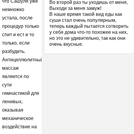
что Сашуля уже
Во второй раз ты уходишь от меня,
Выходи за меня замуж!
немножко
В наше время такой вид еды как
устала, после
суши стал очень популярным,
теперь каждый пытается сотворить
процедур только
у себя дома что-то похожее на них,
спит и ест и то
но это не удивительно, так как они
только, если
очень вкусные.
разбудить.
Антицеллюлитный
массаж
является по
сути
гимнастикой для
ленивых,
оказывая
механическое
воздействие на