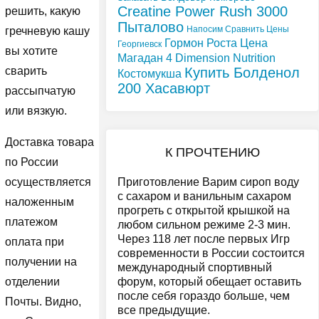
Сreatine Power Rush 3000
решить, какую
Пыталово
Напосим Сравнить Цены
гречневую кашу
Гормон Роста Цена
Георгиевск
вы хотите
Магадан
4 Dimension Nutrition
Купить Болденол
сварить
Костомукша
200 Хасавюрт
рассыпчатую
или вязкую.
Доставка товара
К ПРОЧТЕНИЮ
по России
Приготовление Варим сироп воду
осуществляется
с сахаром и ванильным сахаром
наложенным
прогреть с открытой крышкой на
платежом
любом сильном режиме 2-3 мин.
Через 118 лет после первых Игр
оплата при
современности в России состоится
получении на
международный спортивный
форум, который обещает оставить
отделении
после себя гораздо больше, чем
Почты. Видно,
все предыдущие.