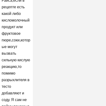
Раиса,если в
рецепте есть
какой либо
кисломолочный
продукт или
фруктовое
пюре,соки,котор
ые могут
вызвать
сильную кислую
реакцию,то
помимо
разрыхлителя в
тесто
добавляют и
соду. Я сам не