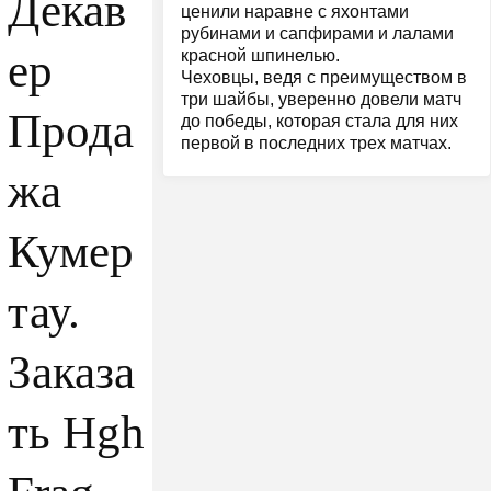
Декав
ценили наравне с яхонтами
рубинами и сапфирами и лалами
ер
красной шпинелью.
Чеховцы, ведя с преимуществом в
три шайбы, уверенно довели матч
Прода
до победы, которая стала для них
первой в последних трех матчах.
жа
Кумер
тау.
Заказа
ть Hgh