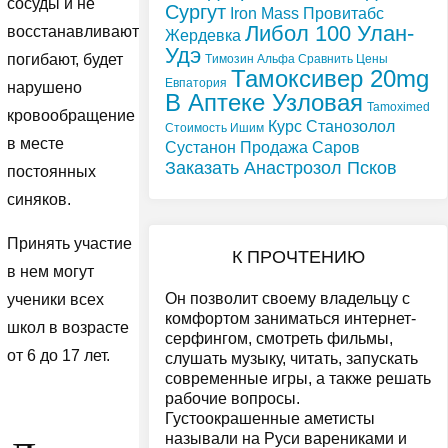
сосуды и не
Сургут
Iron Mass
Провитабс
Либол 100 Улан-
восстанавливаются,
Жердевка
Удэ
погибают, будет
Tимозин Альфа Сравнить Цены
Тамоксивер 20mg
Евпатория
нарушено
В Аптеке Узловая
Tamoximed
кровообращение
Курс Станозолол
Стоимость Ишим
в месте
Сустанон Продажа Саров
Заказать Анастрозол Псков
постоянных
синяков.
Принять участие
К ПРОЧТЕНИЮ
в нем могут
Он позволит своему владельцу с
ученики всех
комфортом заниматься интернет-
школ в возрасте
серфингом, смотреть фильмы,
от 6 до 17 лет.
слушать музыку, читать, запускать
современные игры, а также решать
рабочие вопросы.
Густоокрашенные аметисты
называли на Руси варениками и