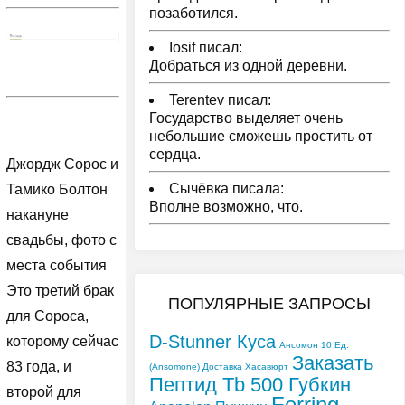
позаботился.
Iosif писал:
Добраться из одной деревни.
Terentev писал:
Государство выделяет очень
небольшие сможешь простить от
сердца.
Джордж Сорос и
Сычёвка писала:
Тамико Болтон
Вполне возможно, что.
накануне
свадьбы, фото с
места события
Это третий брак
ПОПУЛЯРНЫЕ ЗАПРОСЫ
для Сороса,
D-Stunner Куса
которому сейчас
Ансомон 10 Ед.
Заказать
83 года, и
(Ansomone) Доставка Хасавюрт
Пептид Tb 500 Губкин
второй для
Ferring