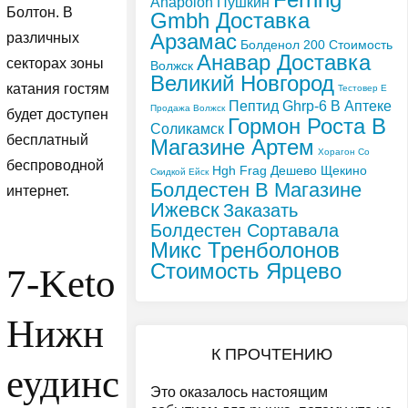
Anapolon Пушкин
Болтон. В
Gmbh Доставка
Арзамас
различных
Болденол 200 Стоимость
Анавар Доставка
секторах зоны
Волжск
Великий Новгород
катания гостям
Тестовер Е
Пептид Ghrp-6 В Аптеке
Продажа Волжск
будет доступен
Гормон Роста В
Соликамск
бесплатный
Магазине Артем
Хорагон Со
беспроводной
Hgh Frag Дешево Щекино
Скидкой Ейск
Болдестен В Магазине
интернет.
Ижевск
Заказать
Болдестен Сортавала
Микс Тренболонов
Стоимость Ярцево
7-Keto
Нижн
К ПРОЧТЕНИЮ
еудинс
Это оказалось настоящим