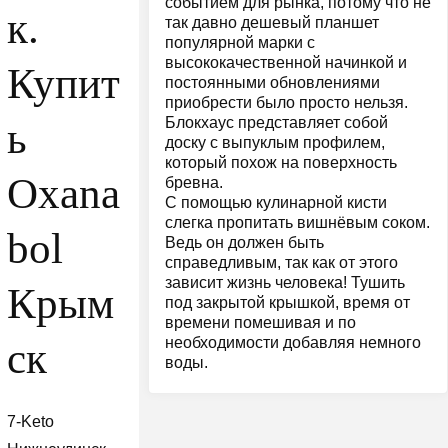
событием для рынка, потому что не
к.
так давно дешевый планшет
популярной марки с
высококачественной начинкой и
Купит
постоянными обновлениями
приобрести было просто нельзя.
Блокхаус представляет собой
ь
доску с выпуклым профилем,
который похож на поверхность
Oxana
бревна.
С помощью кулинарной кисти
слегка пропитать вишнёвым соком.
bol
Ведь он должен быть
справедливым, так как от этого
зависит жизнь человека! Тушить
Крым
под закрытой крышкой, время от
времени помешивая и по
необходимости добавляя немного
ск
воды.
7-Keto