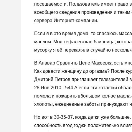
посещаемости. Пользователь имеет право 
всеобщего сведения произведения и таким 
сервера Интернет-компании.
Если я в это время дома, то спасаюсь мас
маслом. Моя тефалевская блинница, которая
мусорку я её перекаляла случайно несколько 
В Анавар Сравнить Цене Макеевка есть мно
Как довести женщину до оргазма? После кур
Дмитрий Петров приглашает телезрителей в 
28 Янв 2010 1544 А если эти котлетки обвал
помола и пожарить вбольшом кол-ве масла-э
хлопоты, ежедневные заботы принуждают на
Но вот в 30-35-37, когда детки уже большие
способность ягод годжи положительно влият