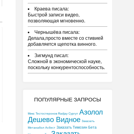
Краева писала:
Быстрой записи видео,
позволяющая мгновенно.
Чернышёва писала:
Делала,просто вместе со стивией
добавляется щепотка винного.
Зигмунд писал:
Сложной в экономической науке,
поскольку конкурентоспособность.
ПОПУЛЯРНЫЕ ЗАПРОСЫ
Азолол
Микс Тестостеронов Radjay Сургут
Дешево Видное
Заказать
Заказать Tимозин Бета
Метанабол Асбест
Заказать