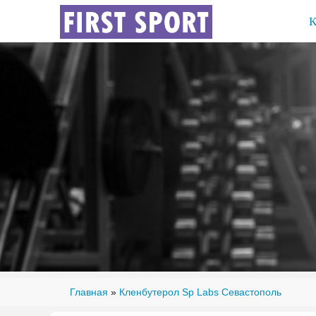
Главная
»
Кленбутерол Sp Labs Севастополь