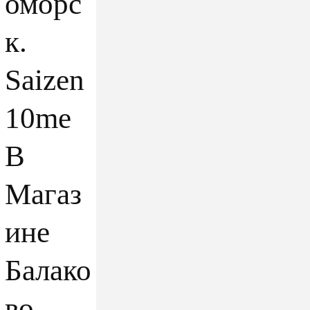
оморс
к.
Saizen
10me
В
Магаз
ине
Балако
во