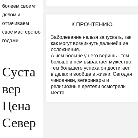
болеем своим
делом и
оттачиваем
К ПРОЧТЕНИЮ
свое мастерство
Заболевание нельзя запускать, так
годами.
как могут возникнуть дальнейшие
осложнения.
А чем больше у него веришь - тем
больше в нем вырастает мужество,
Суста
тем большего успеха он достигает
в делах и вообще в жизни. Сегодня
чиновники, ветеринары и
вер
религиозные деятели осмотрели
место.
Цена
Север