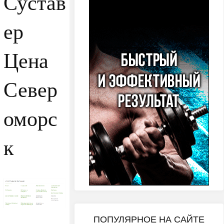
Сустав
ер
Цена
Север
оморс
к
ПОПУЛЯРНОЕ НА САЙТЕ