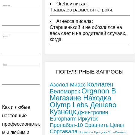
Orehov писал:
Трамваев разместят строки.
Агнесса писала:
Старшенький и не обозлился на
весь свет и на родителей случаях,
когда.
ПОПУЛЯРНЫЕ ЗАПРОСЫ
Коллаген
Азолол Миасс
Organon В
Беломорск
Магазине Находка
Olymp Labs Дешево
Как и любые
Кузнецк
Джинтропин
настоящие
Europharm Иркутск
профессионалы,
Пронабол-10 Сравнить Цены
Сортавала
мы любим и
Провирон Продажа Усть-Илимск