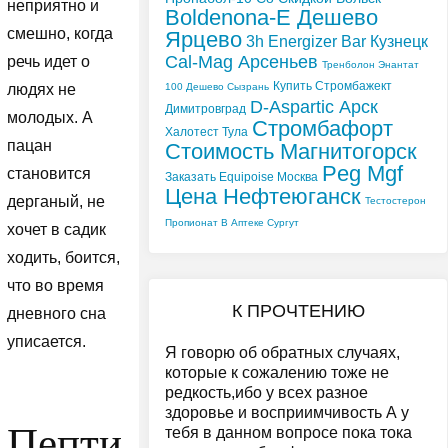
неприятно и
Boldenona-E Дешево
смешно, когда
Ярцево
3h Energizer Bar Кузнецк
Cal-Mag Арсеньев
речь идет о
Тренболон Энантат
Купить Стромбажект
100 Дешево Сызрань
людях не
D-Aspartic Арск
Димитровград
молодых. А
Стромбафорт
Халотест Тула
пацан
Стоимость Магнитогорск
Peg Mgf
становится
Заказать Equipoise Москва
Цена Нефтеюганск
дерганый, не
Тестостерон
Пропионат В Аптеке Сургут
хочет в садик
ходить, боится,
что во время
К ПРОЧТЕНИЮ
дневного сна
уписается.
Я говорю об обратных случаях,
которые к сожалению тоже не
редкость,ибо у всех разное
здоровье и восприимчивость А у
Пепти
тебя в данном вопросе пока тока