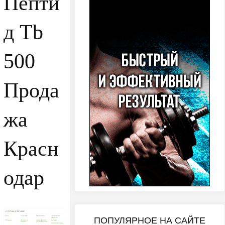
Пепти
д Tb
500
Прода
жа
Красн
одар
ПОПУЛЯРНОЕ НА САЙТЕ