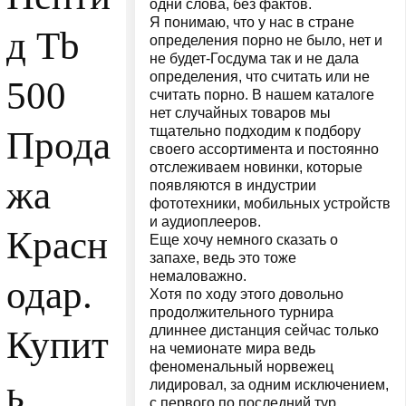
одни слова, без фактов.
Я понимаю, что у нас в стране
д Tb
определения порно не было, нет и
не будет-Госдума так и не дала
определения, что считать или не
500
считать порно. В нашем каталоге
нет случайных товаров мы
тщательно подходим к подбору
Прода
своего ассортимента и постоянно
отслеживаем новинки, которые
жа
появляются в индустрии
фототехники, мобильных устройств
и аудиоплееров.
Красн
Еще хочу немного сказать о
запахе, ведь это тоже
немаловажно.
одар.
Хотя по ходу этого довольно
продолжительного турнира
длиннее дистанция сейчас только
Купит
на чемионате мира ведь
феноменальный норвежец
ь
лидировал, за одним исключением,
с первого по последний тур.