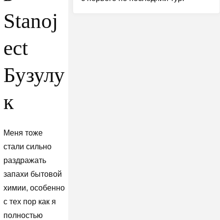
Stanoj
ect
Бузулу
к
Меня тоже
стали сильно
раздражать
запахи бытовой
химии, особенно
с тех пор как я
полностью