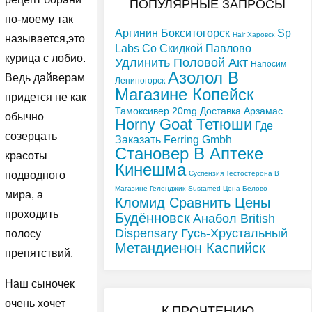
ПОПУЛЯРНЫЕ ЗАПРОСЫ
по-моему так
Аргинин Бокситогорск
Sp
Hair Харовск
называется,это
Labs Со Скидкой Павлово
курица с лобио.
Удлинить Половой Акт
Напосим
Азолол В
Ведь дайверам
Лениногорск
Магазине Копейск
придется не как
Тамоксивер 20mg Доставка Арзамас
обычно
Horny Goat Тетюши
Где
созерцать
Заказать Ferring Gmbh
Становер В Аптеке
красоты
Кинешма
Суспензия Тестостерона В
подводного
Магазине Геленджик
Sustamed Цена Белово
мира, а
Кломид Сравнить Цены
проходить
Будённовск
Анабол British
Dispensary Гусь-Хрустальный
полосу
Метандиенон Каспийск
препятствий.
Наш сыночек
очень хочет
К ПРОЧТЕНИЮ