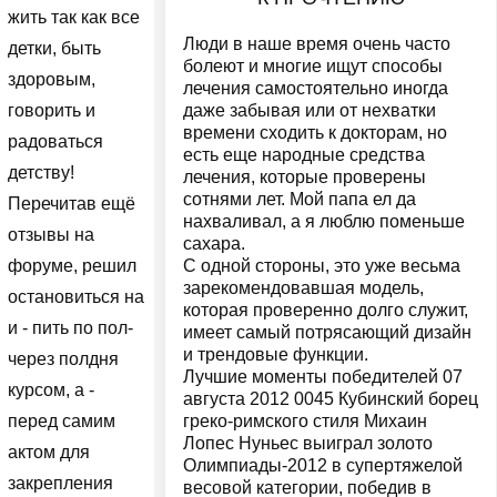
жить так как все
Люди в наше время очень часто
детки, быть
болеют и многие ищут способы
здоровым,
лечения самостоятельно иногда
даже забывая или от нехватки
говорить и
времени сходить к докторам, но
радоваться
есть еще народные средства
детству!
лечения, которые проверены
сотнями лет. Мой папа ел да
Перечитав ещё
нахваливал, а я люблю поменьше
отзывы на
сахара.
С одной стороны, это уже весьма
форуме, решил
зарекомендовавшая модель,
остановиться на
которая проверенно долго служит,
и - пить по пол-
имеет самый потрясающий дизайн
и трендовые функции.
через полдня
Лучшие моменты победителей 07
курсом, а -
августа 2012 0045 Кубинский борец
греко-римского стиля Михаин
перед самим
Лопес Нуньес выиграл золото
актом для
Олимпиады-2012 в супертяжелой
закрепления
весовой категории, победив в