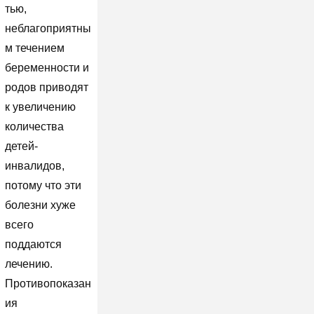
тью,
неблагоприятны
м течением
беременности и
родов приводят
к увеличению
количества
детей-
инвалидов,
потому что эти
болезни хуже
всего
поддаются
лечению.
Противопоказан
ия