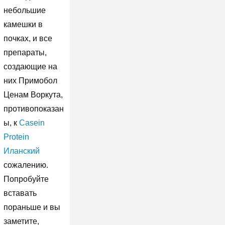
небольшие
камешки в
почках, и все
препараты,
создающие на
них Примобол
Ценам Воркута,
противопоказан
ы, к
Casein
Protein
Иланский
сожалению.
Попробуйте
вставать
пораньше и вы
заметите,