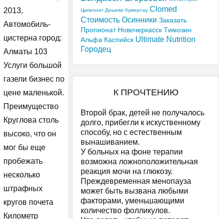
Clomed
2013,
Ципионат Дешево Кумертау
Стоимость Осинники
Заказать
Автомобиль-
Пропионат Новочеркасск
Tимозин
цистерна город:
Ultimate Nutrition
Альфа Каспийск
Городец
Алматы 103
Услуги большой
газели бизнес по
К ПРОЧТЕНИЮ
цене маленькой.
Преимущество
Второй брак, детей не получалось
Круглова столь
долго, прибегли к искуственному
способу, но с естественным
высоко, что он
вынашиванием.
мог бы еще
У больных на фоне терапии
пробежать
возможна ложноположительная
реакция мочи на глюкозу.
несколько
Преждевременная менопауза
штрафных
может быть вызвана любыми
факторами, уменьшающими
кругов почета
количество фолликулов.
Километр