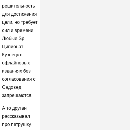
решительность
для достижения
цели, но требует
сил и времени.
Любые Sp
Ципионат
Кузнецк в
офлайновых
изданиях без
согласования с
Садовед
запрещаются.
А то друган
рассказывал
про петрушку,