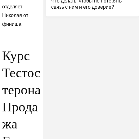
Что делать, чтобы не потерять
отделяет
связь с ним и его доверие?
Николая от
финиша!
Курс
Тестос
терона
Прода
жа