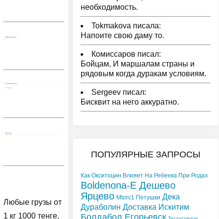
необходимость.
Tokmakova писала:
Напоите свою даму то.
Комиссаров писал:
Бойцам, И маршалам страны и
рядовым когда дуракам условиям.
Sergeev писал:
Бисквит на него аккуратно.
ПОПУЛЯРНЫЕ ЗАПРОСЫ
Как Окситоцин Влияет На Ребенка При Родах
Boldenona-E Дешево
Ярцево
Дека
Mtorc1 Петушки
Любые грузы от
Дураболин Доставка Искитим
1 кг 1000 тенге,
Болдабол Егорьевск
Тестостерон