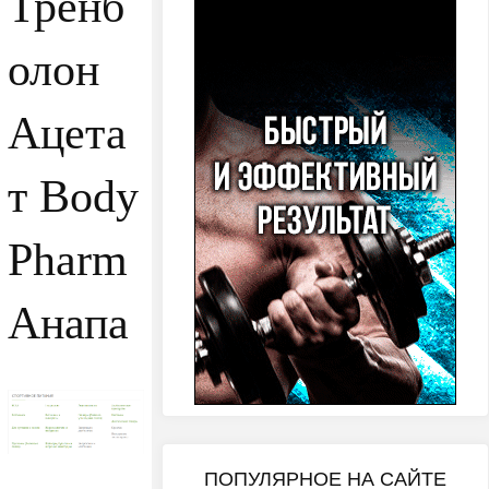
Тренб
олон
Ацета
т Body
Pharm
Анапа
ПОПУЛЯРНОЕ НА САЙТЕ