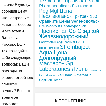
Тестостерон Пропионат Balkan
Наилю Якупову,
Pharmaceuticals Лыткарино
Peg Mgf Цена
сообщившему,
Нефтеюганск
Тритрен 150
что настроение
Сравнить Цены Зеленодольск
команды боевое
Pre Workout Первоуральск
Пропионат Со Скидкой
и все готовы
Железнодорожный
биться за
Cоматропин 4ед Сравнить Цены
Россию. Если
Strombaject
Невинномысск
так, то задайте
Aqua Цена
Долгопрудный
себе следующие
Мастерон Sp
вопросы: Ваши
Laboratories Ливны
Сжигатель
расходы на
Oil Base В Магазине
Жира Десногорск
энергопотребление
Сергиев Посад
слишком
велики? Все это
время он
К ПРОЧТЕНИЮ
помогает