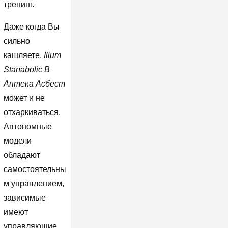
тренинг.
Даже когда Вы
сильно
кашляете,
Ilium
Stanabolic В
Аптека Асбест
может и не
отхаркиваться.
Автономные
модели
обладают
самостоятельны
м управлением,
зависимые
имеют
управляющие