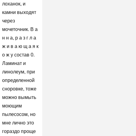
лоханок, и
камни выходят
через
мочеточник. В а
н н а, р а з г л а
ж и в а ю щ а я к
о ж у состав 0.
Ламинат и
линолеум, при
определенной
сноровке, тоже
можно вымыть
моющим
пылесосом, но
мне лично это
гораздо проще