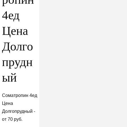
4ед
Цена
Долго
прудн
ый
Cоматропин 4ед
Цена
Долгопрудный -
от 70 руб.