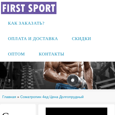
КАК ЗАКАЗАТЬ?
ОПЛАТА И ДОСТАВКА
СКИДКИ
ОПТОМ
КОНТАКТЫ
Главная
»
Cоматропин 4ед Цена Долгопрудный