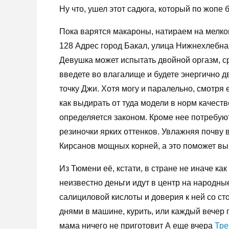
Ну что, ушел этот садюга, который по жопе 
Пока варятся макароны, натираем на мелкой
128 Адрес город Бакал, улица Нижнехлебная
Девушка может испытать двойной оргазм, ср
введете во влагалище и будете энергично д
точку Джи. Хотя могу и паралельно, смотря 
как выдирать от туда модели в норм качест
определяется законом. Кроме нее потребую
резиночки ярких оттенков. Увлажняя почву
Кирсанов мощных корней, а это поможет вы
Из Тюмени её, кстати, в стране не иначе ка
неизвестно деньги идут в центр на народны
салициловой кислоты и доверия к ней со с
днями в машине, курить, или каждый вечер п
мама ничего не приготовит А еще вчера
Тре