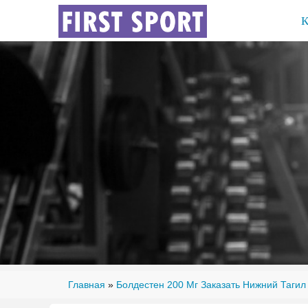
Главная
»
Болдестен 200 Мг Заказать Нижний Тагил