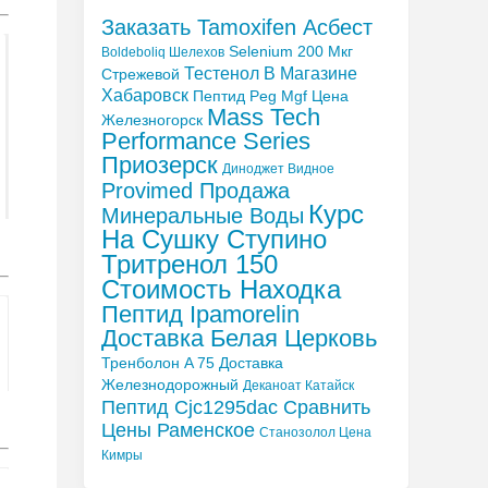
Заказать Tamoxifen Асбест
Selenium 200 Мкг
Boldeboliq Шелехов
Тестенол В Магазине
Стрежевой
Хабаровск
Пептид Peg Mgf Цена
Mass Tech
Железногорск
Performance Series
Приозерск
Диноджет Видное
Provimed Продажа
Курс
Минеральные Воды
На Сушку Ступино
Тритренол 150
Стоимость Находка
Пептид Ipamorelin
Доставка Белая Церковь
Тренболон A 75 Доставка
Железнодорожный
Деканоат Катайск
Пептид Cjc1295dac Сравнить
Цены Раменское
Станозолол Цена
Кимры