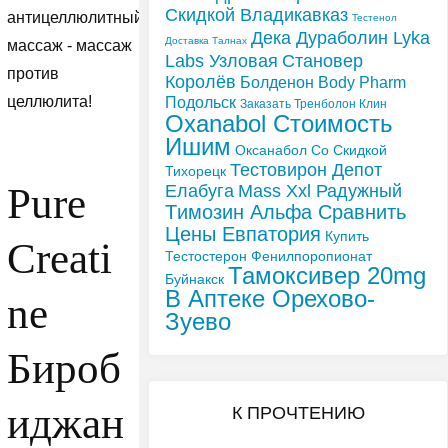
Скидкой Владикавказ
антицеллюлитный
Тестенол
Дека Дураболин Lyka
Доставка Талнах
массаж - массаж
Labs Узловая
Становер
против
Королёв
Болденон Body Pharm
целлюлита!
Подольск
Заказать Тренболон Клин
Oxanabol Стоимость
Ишим
Оксанабол Со Скидкой
Тестовирон Депот
Тихорецк
Pure
Елабуга
Mass Xxl Радужный
Tимозин Альфа Сравнить
Цены Евпатория
Купить
Creati
Тестостерон Фенилпоропионат
Тамоксивер 20mg
Буйнакск
В Аптеке Орехово-
ne
Зуево
Бироб
иджан
К ПРОЧТЕНИЮ