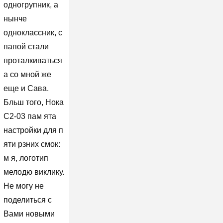
одногрупник, а
нынче
одноклассник, с
папой стали
проталкиваться
а со мной же
еще и Сава.
Бльш того, Нока
С2-03 пам ята
настройки для п
яти рзних смок:
м я, логотип
мелодю виклику.
Не могу не
поделиться с
Вами новыми