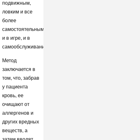
подвижным,
ловким и все
более
самостоятельным
и в игре, и в
самообслуживании.
Метод
заключается в
том, что, забрав
у пациента
кровь, ее
очищают от
аллергенов и
других вредных
веществ, а
затем вводят