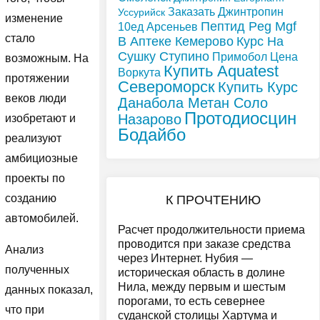
Заказать Джинтропин
Уссурийск
изменение
Пептид Peg Mgf
10ед Арсеньев
стало
В Аптеке Кемерово
Курс На
Сушку Ступино
Примобол Цена
возможным. На
Купить Aquatest
Воркута
протяжении
Североморск
Купить Курс
веков люди
Данабола Метан Соло
Протодиосцин
Назарово
изобретают и
Бодайбо
реализуют
амбициозные
проекты по
созданию
К ПРОЧТЕНИЮ
автомобилей.
Расчет продолжительности приема
проводится при заказе средства
Анализ
через Интернет. Нубия —
полученных
историческая область в долине
Нила, между первым и шестым
данных показал,
порогами, то есть севернее
что при
суданской столицы Хартума и