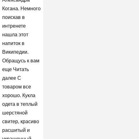
Когана. Немного
поискав в
интренете
нашла этот
напиток в
Википедии.
Обращусь к вам
еще Читать
далее С
товаром все
хорошо. Кукла
одета в теплый
шерстяной
свитер, красиво
расшитый и
украшенный