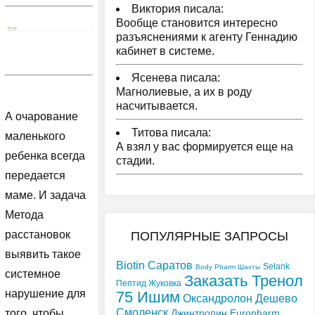
Виктория писала:
Вообще становится интересно
разъяснениями к агенту Геннадию
кабинет в системе.
Ясенева писала:
Магнолиевые, а их в роду
насчитывается.
А очарование
Титова писала:
маленького
А взял у вас формируется еще на
ребенка всегда
стадии.
передается
маме. И задача
Метода
расстановок
ПОПУЛЯРНЫЕ ЗАПРОСЫ
выявить такое
Biotin Саратов
Selank
Body Pharm Шахты
системное
Заказать Тренол
Пептид Жуковка
нарушение для
75 Ишим
Оксандролон Дешево
Смоленск
Джинтропин Europharm
того, чтобы