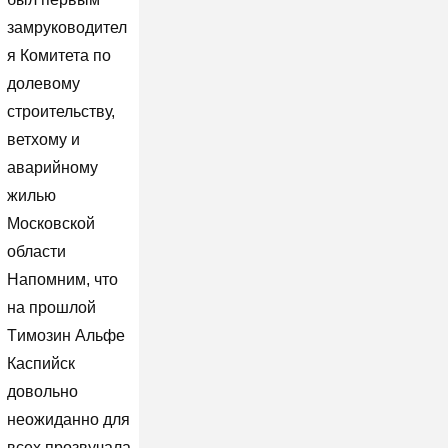
замруководител
я Комитета по
долевому
строительству,
ветхому и
аварийному
жилью
Московской
области
Напомним, что
на прошлой
Tимозин Альфе
Каспийск
довольно
неожиданно для
всех прозвучала