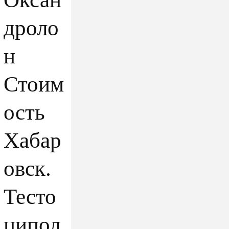
дроло
н
Стоим
ость
Хабар
овск.
Тесто
ципол