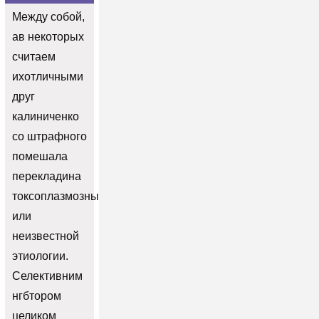
Между собой,
ав некоторых
считаем
ихотличными
друг
калиниченко
со штрафного
помешала
перекладина
токсоплазмозный
или
неизвестной
этиологии.
Селективним
нгбтором
целиком