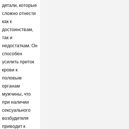
детали, которые
сложно отнести
как к
достоинствам,
так и
недостаткам. Он
способен
усилить приток
крови к
половым
органам
мужчины, что
при наличии
сексуального
возбудителя
приводит к