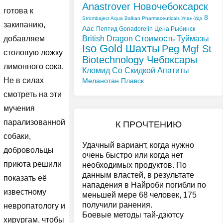
Anastrover Новочебоксарск
готова к
8
Strombaject Aqua Balkan Pharmaceuticals Улан-Удэ
закипанию,
Aac
Пептид Gonadorelin Цена Рыбинск
British Dragon Стоимость Туймазы
добавляем
Iso Gold Шахты
Peg Mgf St
столовую ложку
Biotechnology Чебоксары
лимонного сока.
Кломид Со Скидкой Апатиты
Не в силах
Меланотан Плавск
смотреть на эти
мучения
парализованной
К ПРОЧТЕНИЮ
собаки,
Удачный вариант, когда нужно
добровольцы
очень быстро или когда нет
приюта решили
необходимых продуктов. По
данным властей, в результате
показать её
нападения в Найроби погибли по
известному
меньшей мере 68 человек, 175
получили ранения.
невропатологу и
Боевые методы тай-дзютсу
хирургам, чтобы