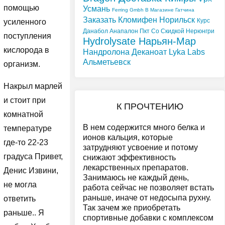
помощью
Усмань
Ferring Gmbh В Магазине Гатчина
Заказать Кломифен Норильск
Курс
усиленного
Данабол Анапалон Пкт Со Скидкой Нерюнгри
поступления
Hydrolysate Нарьян-Мар
кислорода в
Нандролона Деканоат Lyka Labs
Альметьевск
организм.
Накрыл марлей
и стоит при
К ПРОЧТЕНИЮ
комнатной
В нем содержится много белка и
температуре
ионов кальция, которые
где-то 22-23
затрудняют усвоение и потому
градуса Привет,
снижают эффективность
лекарственных препаратов.
Денис Извини,
Занимаюсь не каждый день,
не могла
работа сейчас не позволяет встать
раньше, иначе от недосыпа рухну.
ответить
Так зачем же приобретать
раньше.. Я
спортивные добавки с комплексом