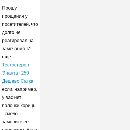
Прошу
прощения у
посетителей, что
долго не
реагировал на
замечания. И
еще -
Тестостерон
Энантат 250
Дешево Сатка
если, например,
у вас нет
палочки корицы
- смело
замените ее
порошком. Если