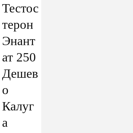
Тестос
терон
Энант
ат 250
Дешев
о
Калуг
а