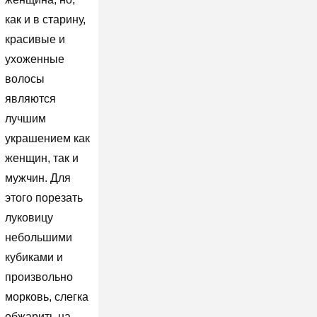
как и в старину,
красивые и
ухоженные
волосы
являются
лучшим
украшением как
женщин, так и
мужчин. Для
этого порезать
луковицу
небольшими
кубиками и
произвольно
морковь, слегка
обжарить на