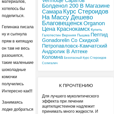
Vermodje Саратов
материалов,
Болденол 200 В Магазине
хотелось бы
Курс Стероидов
Самара
поделиться.
На Массу Дешево
Благовещенск
Organon
Гелинака писала
Цена Краснокамск
Купить
Пептид
ну и сыпнула
Галотестин Верхняя Пышма
Gonadorelin Со Скидкой
прям в кипящую
Петропавловск-Камчатский
он там не весь
Андролик В Аптеке
разошелся,
Коломна
Безопасный Курс Стероидов
такие маленькие
Солигалич
шоколадные
комочки
получились
К ПРОЧТЕНИЮ
Интересно как!!!
Для лучшего муколитического
эффекта при лечении
Занимаясь
ацетилцистеином надлежит
лодке добраться
принимать много жидкости. И