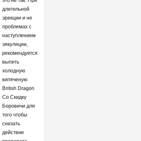
это не так. При
длительной
эрекции и не
проблемах с
наступлением
эякуляции,
рекомендуется
выпить
холодную
кипяченую
British Dragon
Со Скидку
Боровичи для
того чтобы
снизать
действие