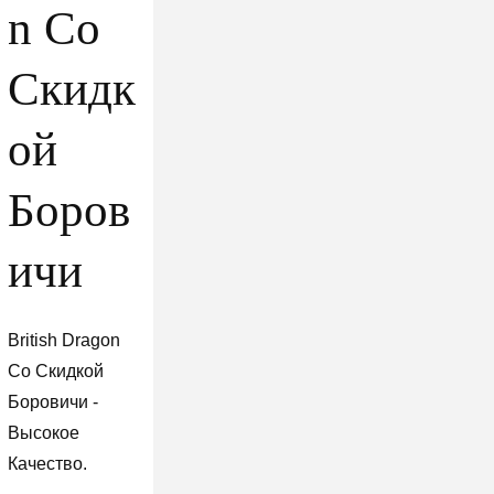
n Со
Скидк
ой
Боров
ичи
British Dragon
Со Скидкой
Боровичи -
Высокое
Качество.