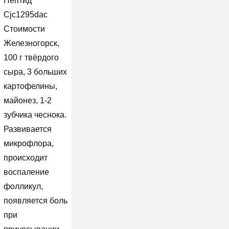
Пептид
Cjc1295dac
Стоимости
Железногорск,
100 г твёрдого
сыра, 3 больших
картофелины,
майонез, 1-2
зубчика чеснока.
Развивается
микрофлора,
происходит
воспаление
фолликул,
появляется боль
при