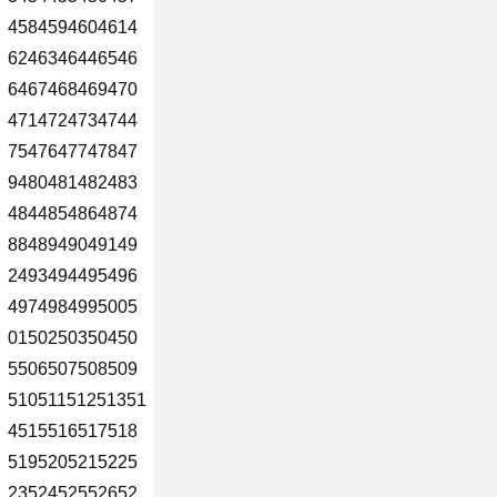
4584594604614
6246346446546
6467468469470
4714724734744
7547647747847
9480481482483
4844854864874
8848949049149
2493494495496
4974984995005
0150250350450
5506507508509
51051151251351
4515516517518
5195205215225
2352452552652