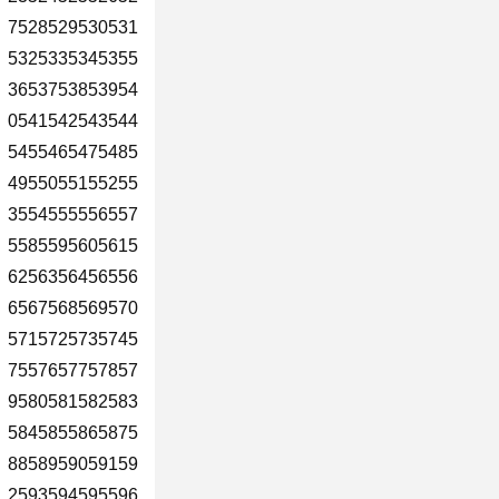
7528529530531
5325335345355
3653753853954
0541542543544
5455465475485
4955055155255
3554555556557
5585595605615
6256356456556
6567568569570
5715725735745
7557657757857
9580581582583
5845855865875
8858959059159
2593594595596