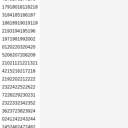
17918018118218
3184185186187
18818919019119
2193194195196
1971981992002
0120220320420
5206207208209
21021121221321
4215216217218
2192202212222
2322422522622
7228229230231
2322332342352
3623723823924
0241242243244
2452462472482