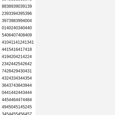
8838939039139
2393394395396
3973983994004
0140240340440
5406407408409
41041141241341
4415416417418
4194204214224
2342442542642
7428429430431
4324334344354
3643743843944
0441442443444
4454464474484
4945045145245
3454455456457