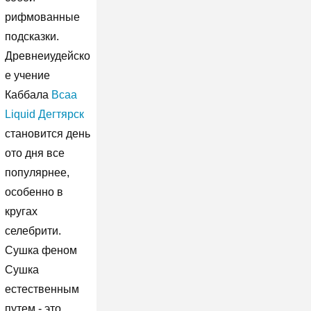
рифмованные
подсказки.
Древнеиудейско
е учение
Каббала
Bcaa
Liquid Дегтярск
становится день
ото дня все
популярнее,
особенно в
кругах
селебрити.
Сушка феном
Сушка
естественным
путем - это