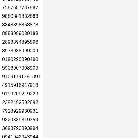
7587687787887
9880881882883
8848858868878
8888989089189
2893894895896
8978988999009
0190290390490
5906907908909
91091191291391
4915916917918
9199209219229
2392492592692
7928929930931
9329339349359
3693793893994
0941942943944