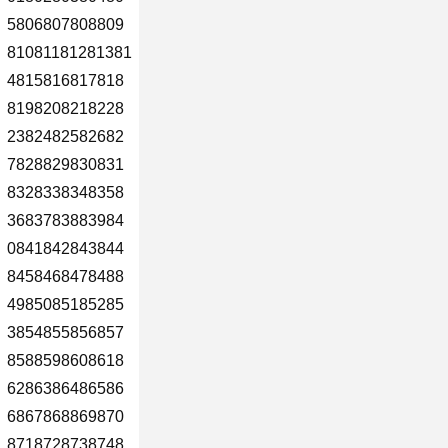
5806807808809
81081181281381
4815816817818
8198208218228
2382482582682
7828829830831
8328338348358
3683783883984
0841842843844
8458468478488
4985085185285
3854855856857
8588598608618
6286386486586
6867868869870
8718728738748