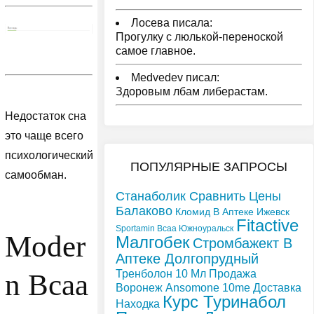
Лосева писала:
Прогулку с люлькой-переноской
самое главное.
Medvedev писал:
Здоровым лбам либерастам.
Недостаток сна
это чаще всего
психологический
ПОПУЛЯРНЫЕ ЗАПРОСЫ
самообман.
Станаболик Сравнить Цены
Балаково
Кломид В Аптеке Ижевск
Fitactive
Sportamin Всаа Южноуральск
Moder
Малгобек
Стромбажект В
Аптеке Долгопрудный
Тренболон 10 Мл Продажа
n Bcaa
Воронеж
Ansomone 10me Доставка
Курс Туринабол
Находка