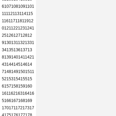
61071081091101
11112113114115
11611711811912
01211221231241
2512612712812
91301311321331
3413513613713
81391401411421
4314414514614
71481491501511
5215315415515
6157158159160
16116216316416
5166167168169
17017117217317
4175176177178