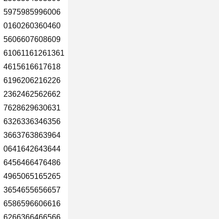
5975985996006
0160260360460
5606607608609
61061161261361
4615616617618
6196206216226
2362462562662
7628629630631
6326336346356
3663763863964
0641642643644
6456466476486
4965065165265
3654655656657
6586596606616
6266366466566