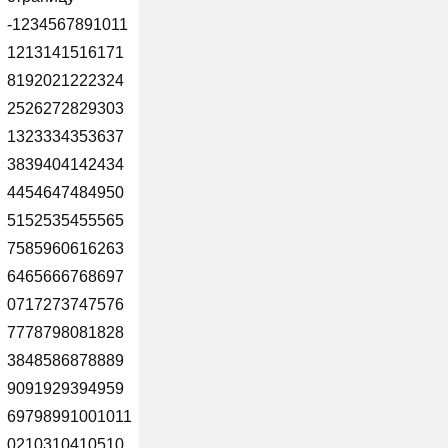
-1234567891011
1213141516171
8192021222324
2526272829303
1323334353637
3839404142434
4454647484950
5152535455565
7585960616263
6465666768697
0717273747576
7778798081828
3848586878889
9091929394959
69798991001011
0210310410510