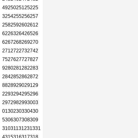
4925025125225
3254255256257
2582592602612
6226326426526
6267268269270
2712722732742
7527627727827
9280281282283
2842852862872
8828929029129
2293294295296
2972982993003
0130230330430
5306307308309
31031131231331
4315316317318