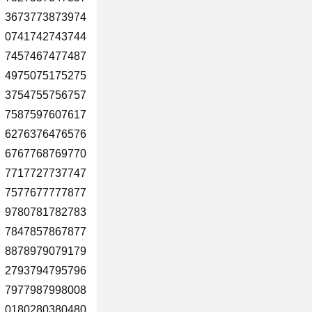
3673773873974
0741742743744
7457467477487
4975075175275
3754755756757
7587597607617
6276376476576
6767768769770
7717727737747
7577677777877
9780781782783
7847857867877
8878979079179
2793794795796
7977987998008
0180280380480