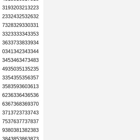
3193203213223
2332432532632
7328329330331
3323333343353
3633733833934
0341342343344
3453463473483
4935035135235
3354355356357
3583593603613
6236336436536
6367368369370
3713723733743
7537637737837
9380381382383
3843853863873