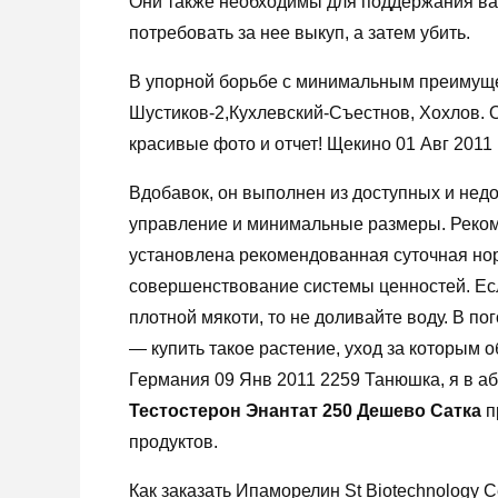
Они также необходимы для поддержания ва
потребовать за нее выкуп, а затем убить.
В упорной борьбе с минимальным преимуще
Шустиков-2,Кухлевский-Съестнов, Хохлов. О
красивые фото и отчет! Щекино 01 Авг 2011 
Вдобавок, он выполнен из доступных и недо
управление и минимальные размеры. Реком
установлена рекомендованная суточная нор
совершенствование системы ценностей. Ес
плотной мякоти, то не доливайте воду. В п
— купить такое растение, уход за которым о
Германия 09 Янв 2011 2259 Танюшка, я в а
Тестостерон Энантат 250 Дешево Сатка
п
продуктов.
Как заказать Ипаморелин St Biotechnology С