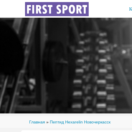
Главная
»
Пептид Hexarelin Новочеркасск