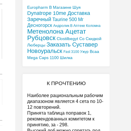
Europharm В Магазине Шуя
Dynatrope 10me Доставка
Заречный
Taurine 500 Мг
Десногорск
Андролик В Аптеке Коломна
Метенолона Ацетат
Рубцовск
Clostilbegyt Со Скидкой
Заказать Суставер
Люберцы
Новоуральск
Bcaa
Fast 3100 Ужур
Mega Caps 1100 Шилка
К ПРОЧТЕНИЮ
Наиболее рациональным рабочим
диапазоном является 4 сета по 10-
12 повторений.
Принята таблица поправок 1,
рекомендованных комитетом к
принятию, за - 298.
Высокий лоб можно спрятать под