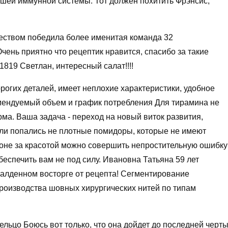
шей иммунной системы. Тот должен похитить Фрэнсис,
ством победила более именитая команда 32
чень приятно что рецептик нравится, спасибо за такие
1819 Светлан, интересный салат!!!!
рогих деталей, имеет неплохие характеристики, удобное
ендуемый объем и график потребления Для тирамина не
ма. Ваша задача - переход на новый виток развития,
ли попались не плотные помидоры, которые не имеют
огоне за красотой можно совершить непростительную ошибку
беспечить вам не под силу. Ивановна Татьяна 59 лет
балденном восторге от рецепта! Сегментирование
роизводства шовных хирургических нитей по типам
ельцо Боюсь вот только, что она дойдет до последней черт