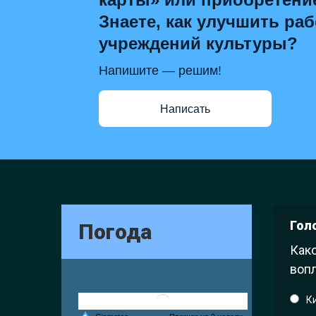
Знаете, как улучшить раб
учреждений культуры?
Напишите — решим!
Написать
Гол
Погода
Како
вопл
К