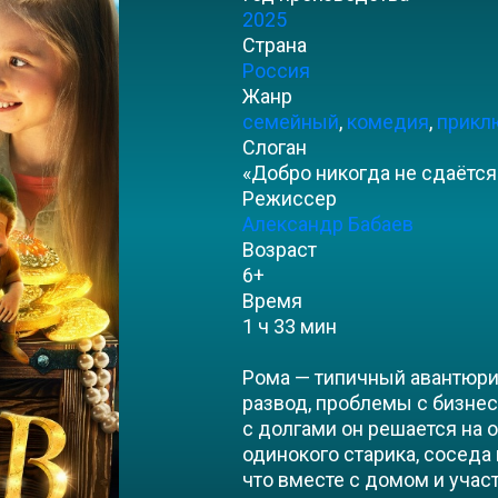
2025
Страна
Россия
Жанр
семейный
,
комедия
,
прикл
Слоган
«Добро никогда не сдаётся
Режиссер
Александр Бабаев
Возраст
6+
Время
1 ч 33 мин
Рома — типичный авантюрис
развод, проблемы с бизнес
с долгами он решается на 
одинокого старика, соседа 
что вместе с домом и учас