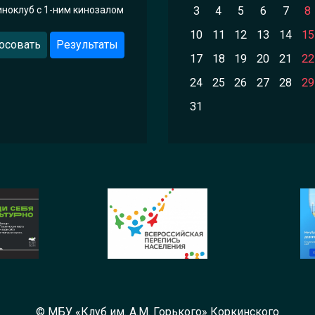
иноклуб с 1-ним кинозалом
3
4
5
6
7
8
10
11
12
13
14
15
осовать
Результаты
17
18
19
20
21
22
24
25
26
27
28
29
31
© МБУ «Клуб им. А.М. Горького» Коркинского