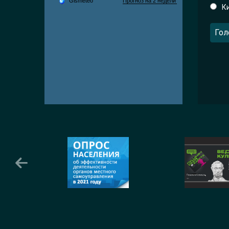
К
Гол