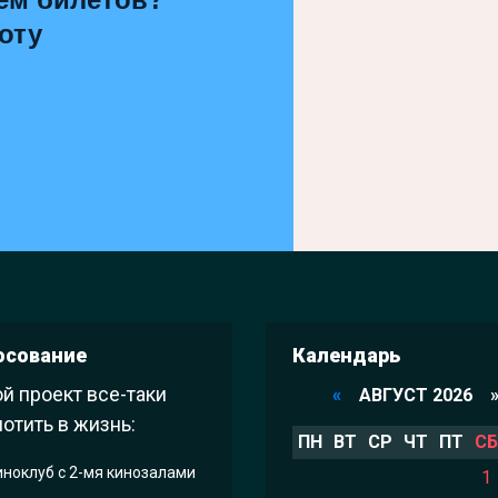
оту
осование
Календарь
й проект все-таки
«
АВГУСТ 2026 
отить в жизнь:
ПН
ВТ
СР
ЧТ
ПТ
СБ
иноклуб с 2-мя кинозалами
1