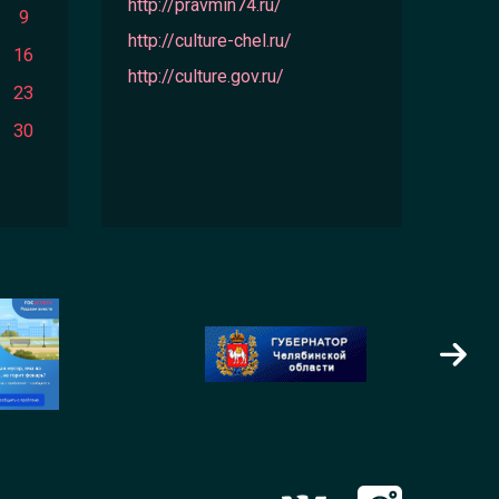
http://pravmin74.ru/
9
http://culture-chel.ru/
16
http://culture.gov.ru/
23
30