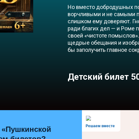
Но вместо добродушных по
ворчливыми и не самыми п
слишком ему доверяют. Гн
ради благих дел — и Роме п
своей «чистоте помыслов».
щедрые обещания и изобра
бы заполучить главное сок
Детский билет 50
Решаем вместе
 «Пушкинской
ем билетов?