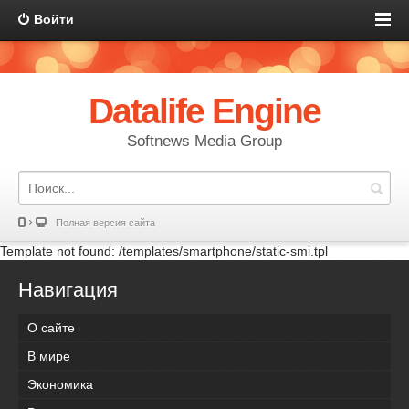
Войти
Datalife Engine
Softnews Media Group
Полная версия сайта
Template not found: /templates/smartphone/static-smi.tpl
Навигация
О сайте
В мире
Экономика