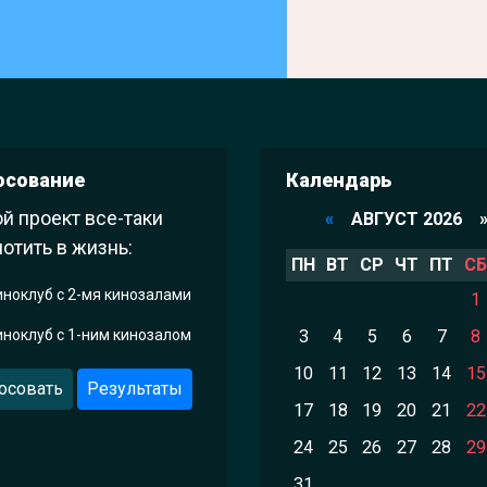
осование
Календарь
й проект все-таки
«
АВГУСТ 2026 
отить в жизнь:
ПН
ВТ
СР
ЧТ
ПТ
СБ
иноклуб с 2-мя кинозалами
1
иноклуб с 1-ним кинозалом
3
4
5
6
7
8
10
11
12
13
14
15
осовать
Результаты
17
18
19
20
21
22
24
25
26
27
28
29
31