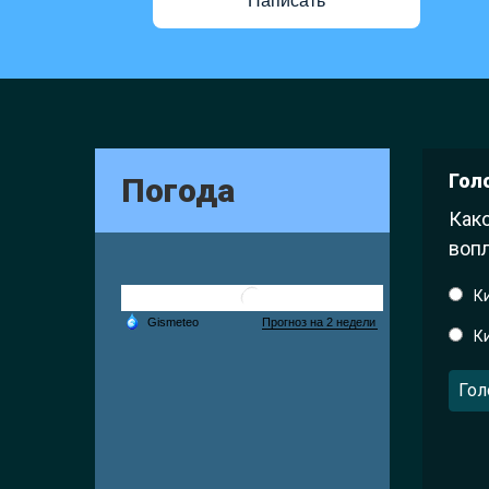
Написать
Гол
Погода
Како
вопл
К
К
Гол