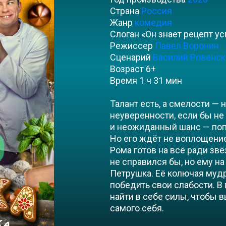
Страна
Россия
Жанр
комедия
Слоган «Он знает рецепт ус
Режиссер
Павел Воронин
Сценарий
Василий Ровенск
Возраст
6+
Время 1 ч 31 мин
Талант есть, а смелости — н
неуверенности, если бы не
и неожиданный шанс — попа
Но его ждёт не воплощение
Рома готов на всё ради звё
не справился бы, но ему н
Петрушка. Её колючая мудр
победить свои слабости. В
найти в себе силы, чтобы 
самого себя.