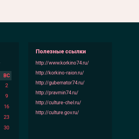
Полезные ссылки
»
http://www.korkino74.ru/
http://korkino-raion.ru/
ВС
http://gubernator74.ru/
2
http://pravmin74.ru/
9
http://culture-chel.ru/
16
http://culture.gov.ru/
23
30