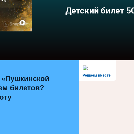
Детский билет 50
Решаем вместе
 «Пушкинской
ем билетов?
оту