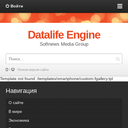
Войти
Datalife Engine
Softnews Media Group
Полная версия сайта
Template not found: /templates/smartphone/custom-fgallery.tpl
Навигация
О сайте
В мире
Экономика