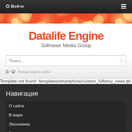
Войти
Datalife Engine
Softnews Media Group
Полная версия сайта
Template not found: /templates/smartphone/custom_fullstory_news.tpl
Навигация
О сайте
В мире
Экономика